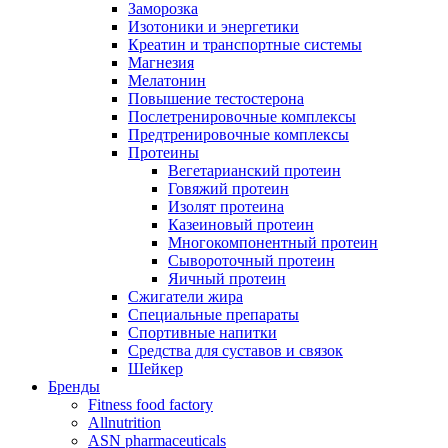
Заморозка
Изотоники и энергетики
Креатин и транспортные системы
Магнезия
Мелатонин
Повышение тестостерона
Послетренировочные комплексы
Предтренировочные комплексы
Протеины
Вегетарианский протеин
Говяжий протеин
Изолят протеина
Казеиновый протеин
Многокомпонентный протеин
Сывороточный протеин
Яичный протеин
Сжигатели жира
Специальные препараты
Спортивные напитки
Средства для суставов и связок
Шейкер
Бренды
Fitness food factory
Allnutrition
ASN pharmaceuticals