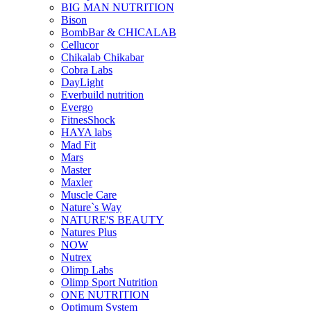
BIG MAN NUTRITION
Bison
BombBar & CHICALAB
Cellucor
Chikalab Chikabar
Cobra Labs
DayLight
Everbuild nutrition
Evergo
FitnesShock
HAYA labs
Mad Fit
Mars
Master
Maxler
Muscle Care
Nature`s Way
NATURE'S BEAUTY
Natures Plus
NOW
Nutrex
Olimp Labs
Olimp Sport Nutrition
ONE NUTRITION
Optimum System