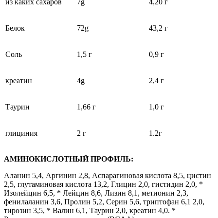
из каких сахаров
7g
4,20 г
Белок
72g
43,2 г
Соль
1,5 г
0,9 г
креатин
4g
2,4 г
Таурин
1,66 г
1,0 г
глициния
2 г
1.2г
АМИНОКИСЛОТНЫЙ ПРОФИЛЬ:
Аланин 5,4, Аргинин 2,8, Аспарагиновая кислота 8,5, цистин
2,5, глутаминовая кислота 13,2, Глицин 2,0, гистидин 2,0, *
Изолейцин 6,5, * Лейцин 8,6, Лизин 8,1, метионин 2,3,
фенилаланин 3,6, Пролин 5,2, Серин 5,6, триптофан 6,1 2,0,
тирозин 3,5, * Валин 6,1, Таурин 2,0, креатин 4,0. *