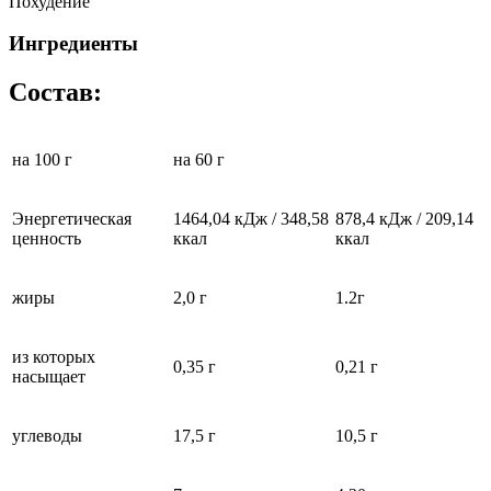
Похудение
Ингредиенты
Состав:
на 100 г
на 60 г
Энергетическая
1464,04 кДж / 348,58
878,4 кДж / 209,14
ценность
ккал
ккал
жиры
2,0 г
1.2г
из которых
0,35 г
0,21 г
насыщает
углеводы
17,5 г
10,5 г