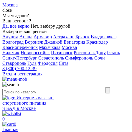
Москва
close
Мы угадали?
Ваш регион:
?
Да, все верно
Нет, выберу другой
Выберите ваш регион
Алушта
Анапа
Армавир
Астрахань
Брянск
Владикавказ
Волгоград
Воронеж
Джанкой
Евпатория
Краснодар
Красноперекопск
Махачкала
Москва
Нальчик
Новороссийск
Пятигорск
Ростов-на-Дону
Рязань
Санкт-Петербург
Севастополь
Симферополь
Сочи
Ставрополь
Тула
Феодосия
Ялта
8 (800) 700-12-39
Вход и регистрация
Интернет-магазин
спортивного питания
и БАД в Москве
0
0
Главная