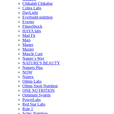
Chikalab Chikabar
Cobra Labs
DayLight
Everbuild nutrition
Evergo
FitnesShock
HAYA labs
Mad Fit
Mars
Master
Maxler
Muscle Care
Nature`s Way
NATURE'S BEAUTY
Natures Plus
NOW
Nutrex
Olimp Labs
Olimp Sport Nutrition
ONE NUTRITION
Optimum System
PowerLabs
Red Star Labs
Rule 1
Scitec Nutrition