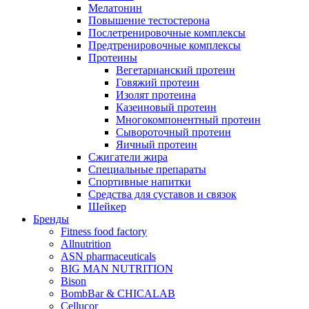
Мелатонин
Повышение тестостерона
Послетренировочные комплексы
Предтренировочные комплексы
Протеины
Вегетарианский протеин
Говяжий протеин
Изолят протеина
Казеиновый протеин
Многокомпонентный протеин
Сывороточный протеин
Яичный протеин
Сжигатели жира
Специальные препараты
Спортивные напитки
Средства для суставов и связок
Шейкер
Бренды
Fitness food factory
Allnutrition
ASN pharmaceuticals
BIG MAN NUTRITION
Bison
BombBar & CHICALAB
Cellucor