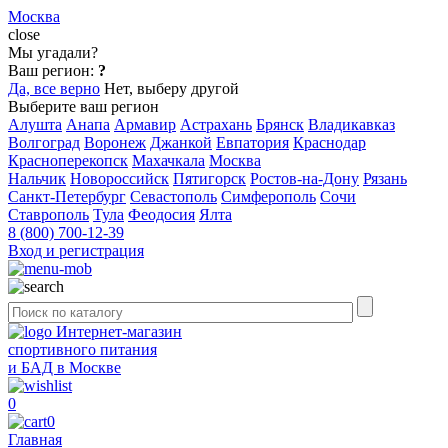
Москва
close
Мы угадали?
Ваш регион:
?
Да, все верно
Нет, выберу другой
Выберите ваш регион
Алушта
Анапа
Армавир
Астрахань
Брянск
Владикавказ
Волгоград
Воронеж
Джанкой
Евпатория
Краснодар
Красноперекопск
Махачкала
Москва
Нальчик
Новороссийск
Пятигорск
Ростов-на-Дону
Рязань
Санкт-Петербург
Севастополь
Симферополь
Сочи
Ставрополь
Тула
Феодосия
Ялта
8 (800) 700-12-39
Вход и регистрация
Интернет-магазин
спортивного питания
и БАД в Москве
0
0
Главная