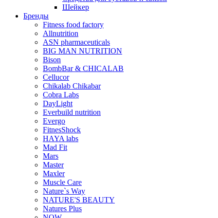
Шейкер
Бренды
Fitness food factory
Allnutrition
ASN pharmaceuticals
BIG MAN NUTRITION
Bison
BombBar & CHICALAB
Cellucor
Chikalab Chikabar
Cobra Labs
DayLight
Everbuild nutrition
Evergo
FitnesShock
HAYA labs
Mad Fit
Mars
Master
Maxler
Muscle Care
Nature`s Way
NATURE'S BEAUTY
Natures Plus
NOW