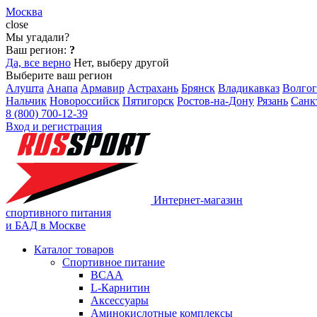
Москва
close
Мы угадали?
Ваш регион:
?
Да, все верно
Нет, выберу другой
Выберите ваш регион
Алушта
Анапа
Армавир
Астрахань
Брянск
Владикавказ
Волгог
Нальчик
Новороссийск
Пятигорск
Ростов-на-Дону
Рязань
Санк
8 (800) 700-12-39
Вход и регистрация
Интернет-магазин
спортивного питания
и БАД в Москве
Каталог товаров
Спортивное питание
BCAA
L-Карнитин
Аксессуары
Аминокислотные комплексы