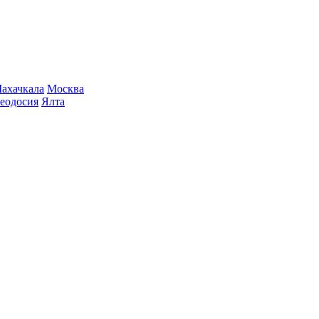
ахачкала
Москва
еодосия
Ялта