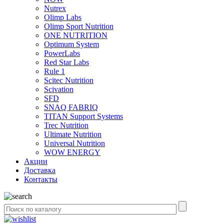
Nutrex
Olimp Labs
Olimp Sport Nutrition
ONE NUTRITION
Optimum System
PowerLabs
Red Star Labs
Rule 1
Scitec Nutrition
Scivation
SFD
SNAQ FABRIQ
TITAN Support Systems
Trec Nutrition
Ultimate Nutrition
Universal Nutrition
WOW ENERGY
Акции
Доставка
Контакты