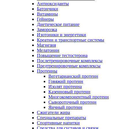
Антиоксиданты
Батончики
Витамины
Гейнеры
Диетическое питание
Заморозка
Изотоники и энергетики
Креатин и транспортные системы
Магнезия
Мелатонин
Повышение тестостерона
Послетренировочные комплексы
Предтренировочные комплексы
Протеины
Вегетарианский протеин
Говяжий протеин
Изолят протеина
Казеиновый протеин
Многокомпонентный протеин
Сывороточный протеин
Яичный протеин
Сжигатели жира
Специальные препараты
Спортивные напитки
Средства для суставов и связок