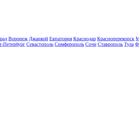
рад
Воронеж
Джанкой
Евпатория
Краснодар
Красноперекопск
М
т-Петербург
Севастополь
Симферополь
Сочи
Ставрополь
Тула
Ф