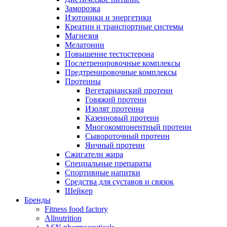
Заморозка
Изотоники и энергетики
Креатин и транспортные системы
Магнезия
Мелатонин
Повышение тестостерона
Послетренировочные комплексы
Предтренировочные комплексы
Протеины
Вегетарианский протеин
Говяжий протеин
Изолят протеина
Казеиновый протеин
Многокомпонентный протеин
Сывороточный протеин
Яичный протеин
Сжигатели жира
Специальные препараты
Спортивные напитки
Средства для суставов и связок
Шейкер
Бренды
Fitness food factory
Allnutrition