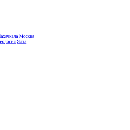
ахачкала
Москва
еодосия
Ялта