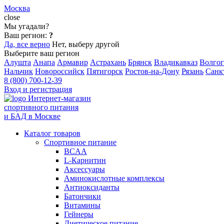
Москва
close
Мы угадали?
Ваш регион:
?
Да, все верно
Нет, выберу другой
Выберите ваш регион
Алушта
Анапа
Армавир
Астрахань
Брянск
Владикавказ
Волгог
Нальчик
Новороссийск
Пятигорск
Ростов-на-Дону
Рязань
Санк
8 (800) 700-12-39
Вход и регистрация
Интернет-магазин
спортивного питания
и БАД в Москве
Каталог товаров
Спортивное питание
BCAA
L-Карнитин
Аксессуары
Аминокислотные комплексы
Антиоксиданты
Батончики
Витамины
Гейнеры
Диетическое питание