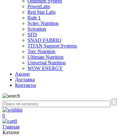
Optimum System
PowerLabs
Red Star Labs
Rule 1
Scitec Nutrition
Scivation
SFD
SNAQ FABRIQ
TITAN Support Systems
Trec Nutrition
Ultimate Nutrition
Universal Nutrition
WOW ENERGY
Акции
Доставка
Контакты
0
0
Главная
Каталог