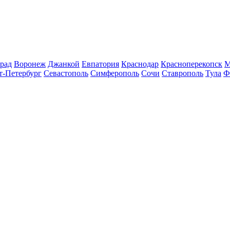
рад
Воронеж
Джанкой
Евпатория
Краснодар
Красноперекопск
М
т-Петербург
Севастополь
Симферополь
Сочи
Ставрополь
Тула
Ф