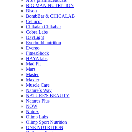
ASN pharmaceuticals
BIG MAN NUTRITION
Bison
BombBar & CHICALAB
Cellucor
Chikalab Chikabar
Cobra Labs
DayLight
Everbuild nutrition
Evergo
FitnesShock
HAYA labs
Mad Fit
Mars
Master
Maxler
Muscle Care
Nature`s Way
NATURE'S BEAUTY
Natures Plus
NOW
Nutrex
Olimp Labs
Olimp Sport Nutrition
ONE NUTRITION