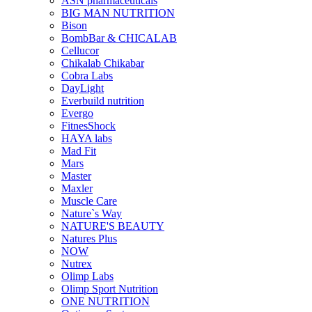
ASN pharmaceuticals
BIG MAN NUTRITION
Bison
BombBar & CHICALAB
Cellucor
Chikalab Chikabar
Cobra Labs
DayLight
Everbuild nutrition
Evergo
FitnesShock
HAYA labs
Mad Fit
Mars
Master
Maxler
Muscle Care
Nature`s Way
NATURE'S BEAUTY
Natures Plus
NOW
Nutrex
Olimp Labs
Olimp Sport Nutrition
ONE NUTRITION