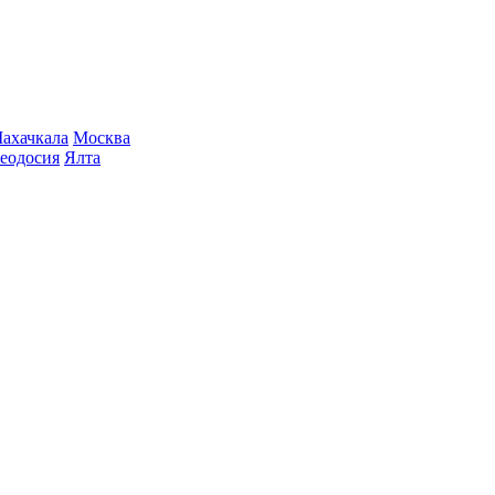
ахачкала
Москва
еодосия
Ялта