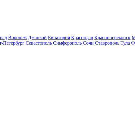
рад
Воронеж
Джанкой
Евпатория
Краснодар
Красноперекопск
М
т-Петербург
Севастополь
Симферополь
Сочи
Ставрополь
Тула
Ф