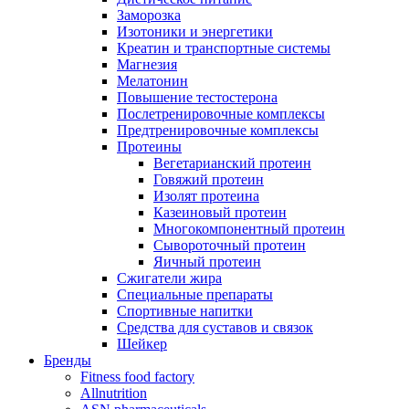
Заморозка
Изотоники и энергетики
Креатин и транспортные системы
Магнезия
Мелатонин
Повышение тестостерона
Послетренировочные комплексы
Предтренировочные комплексы
Протеины
Вегетарианский протеин
Говяжий протеин
Изолят протеина
Казеиновый протеин
Многокомпонентный протеин
Сывороточный протеин
Яичный протеин
Сжигатели жира
Специальные препараты
Спортивные напитки
Средства для суставов и связок
Шейкер
Бренды
Fitness food factory
Allnutrition