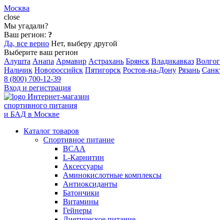
Москва
close
Мы угадали?
Ваш регион:
?
Да, все верно
Нет, выберу другой
Выберите ваш регион
Алушта
Анапа
Армавир
Астрахань
Брянск
Владикавказ
Волгог
Нальчик
Новороссийск
Пятигорск
Ростов-на-Дону
Рязань
Санк
8 (800) 700-12-39
Вход и регистрация
Интернет-магазин
спортивного питания
и БАД в Москве
Каталог товаров
Спортивное питание
BCAA
L-Карнитин
Аксессуары
Аминокислотные комплексы
Антиоксиданты
Батончики
Витамины
Гейнеры
Диетическое питание