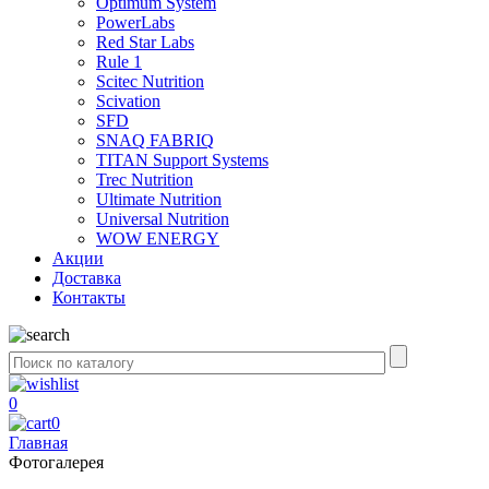
Optimum System
PowerLabs
Red Star Labs
Rule 1
Scitec Nutrition
Scivation
SFD
SNAQ FABRIQ
TITAN Support Systems
Trec Nutrition
Ultimate Nutrition
Universal Nutrition
WOW ENERGY
Акции
Доставка
Контакты
0
0
Главная
Фотогалерея