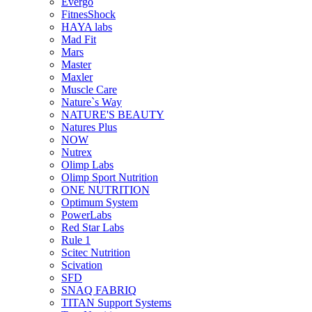
Evergo
FitnesShock
HAYA labs
Mad Fit
Mars
Master
Maxler
Muscle Care
Nature`s Way
NATURE'S BEAUTY
Natures Plus
NOW
Nutrex
Olimp Labs
Olimp Sport Nutrition
ONE NUTRITION
Optimum System
PowerLabs
Red Star Labs
Rule 1
Scitec Nutrition
Scivation
SFD
SNAQ FABRIQ
TITAN Support Systems