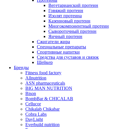
Протеины
Вегетарианский протеин
Говяжий протеин
Изолят протеина
Казеиновый протеин
Многокомпонентный протеин
Сывороточный протеин
Яичный протеин
Сжигатели жира
Специальные препараты
Спортивные напитки
Средства для суставов и связок
Шейкер
Бренды
Fitness food factory
Allnutrition
ASN pharmaceuticals
BIG MAN NUTRITION
Bison
BombBar & CHICALAB
Cellucor
Chikalab Chikabar
Cobra Labs
DayLight
Everbuild nutrition