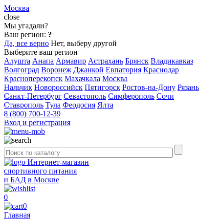
Москва
close
Мы угадали?
Ваш регион:
?
Да, все верно
Нет, выберу другой
Выберите ваш регион
Алушта
Анапа
Армавир
Астрахань
Брянск
Владикавказ
Волгоград
Воронеж
Джанкой
Евпатория
Краснодар
Красноперекопск
Махачкала
Москва
Нальчик
Новороссийск
Пятигорск
Ростов-на-Дону
Рязань
Санкт-Петербург
Севастополь
Симферополь
Сочи
Ставрополь
Тула
Феодосия
Ялта
8 (800) 700-12-39
Вход и регистрация
Интернет-магазин
спортивного питания
и БАД в Москве
0
0
Главная