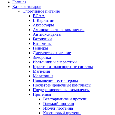
Главная
Каталог товаров
Спортивное питание
BCAA
L-Карнитин
Аксессуары
Аминокислотные комплексы
Антиоксиданты
Батончики
Витамины
Гейнеры
Диетическое питание
Заморозка
Изотоники и энергетики
Креатин и транспортные системы
Магнезия
Мелатонин
Повышение тестостерона
Послетренировочные комплексы
Предтренировочные комплексы
Протеины
Вегетарианский протеин
Говяжий протеин
Изолят протеина
Казеиновый протеин