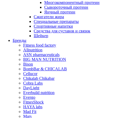
Многокомпонентный протеин
Сывороточный протеин
Яичный протеин
Сжигатели жира
Специальные препараты
Спортивные напитки
Средства для суставов и связок
Шейкер
Бренды
Fitness food factory
Allnutrition
ASN pharmaceuticals
BIG MAN NUTRITION
Bison
BombBar & CHICALAB
Cellucor
Chikalab Chikabar
Cobra Labs
DayLight
Everbuild nutrition
Evergo
FitnesShock
HAYA labs
Mad Fit
Mars