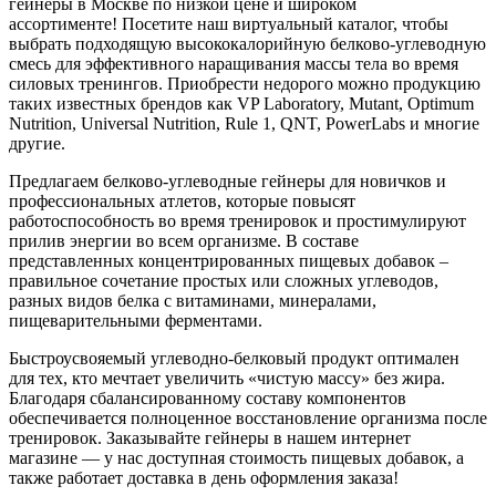
гейнеры в Москве по низкой цене и широком
ассортименте! Посетите наш виртуальный каталог, чтобы
выбрать подходящую высококалорийную белково-углеводную
смесь для эффективного наращивания массы тела во время
силовых тренингов. Приобрести недорого можно продукцию
таких известных брендов как VP Laboratory, Mutant, Optimum
Nutrition, Universal Nutrition, Rule 1, QNT, PowerLabs и многие
другие.
Предлагаем белково-углеводные гейнеры для новичков и
профессиональных атлетов, которые повысят
работоспособность во время тренировок и простимулируют
прилив энергии во всем организме. В составе
представленных концентрированных пищевых добавок –
правильное сочетание простых или сложных углеводов,
разных видов белка с витаминами, минералами,
пищеварительными ферментами.
Быстроусвояемый углеводно-белковый продукт оптимален
для тех, кто мечтает увеличить «чистую массу» без жира.
Благодаря сбалансированному составу компонентов
обеспечивается полноценное восстановление организма после
тренировок. Заказывайте гейнеры в нашем интернет
магазине — у нас доступная стоимость пищевых добавок, а
также работает доставка в день оформления заказа!