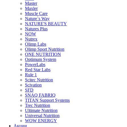
Master
Maxler
Muscle Care
Nature`s Way
NATURE'S BEAUTY
Natures Plus
NOW
Nutrex
Olimp Labs
Olimp Sport Nutrition
ONE NUTRITION
Optimum System
PowerLabs
Red Star Labs
Rule 1
Scitec Nutrition
Scivation
SFD
SNAQ FABRIQ
TITAN Support Systems
Trec Nutrition
Ultimate Nutrition
Universal Nutrition
WOW ENERGY
Акции