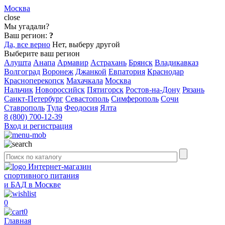
Москва
close
Мы угадали?
Ваш регион:
?
Да, все верно
Нет, выберу другой
Выберите ваш регион
Алушта
Анапа
Армавир
Астрахань
Брянск
Владикавказ
Волгоград
Воронеж
Джанкой
Евпатория
Краснодар
Красноперекопск
Махачкала
Москва
Нальчик
Новороссийск
Пятигорск
Ростов-на-Дону
Рязань
Санкт-Петербург
Севастополь
Симферополь
Сочи
Ставрополь
Тула
Феодосия
Ялта
8 (800) 700-12-39
Вход и регистрация
Интернет-магазин
спортивного питания
и БАД в Москве
0
0
Главная