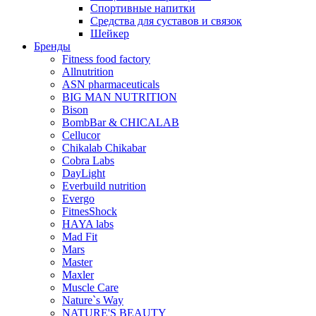
Спортивные напитки
Средства для суставов и связок
Шейкер
Бренды
Fitness food factory
Allnutrition
ASN pharmaceuticals
BIG MAN NUTRITION
Bison
BombBar & CHICALAB
Cellucor
Chikalab Chikabar
Cobra Labs
DayLight
Everbuild nutrition
Evergo
FitnesShock
HAYA labs
Mad Fit
Mars
Master
Maxler
Muscle Care
Nature`s Way
NATURE'S BEAUTY