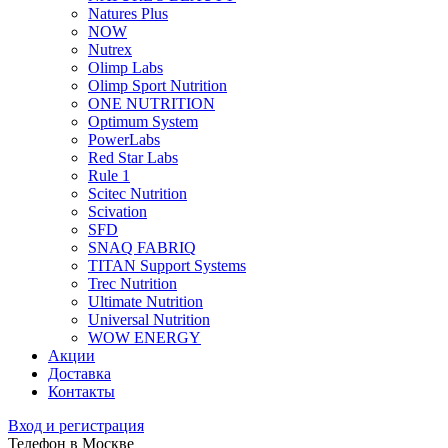
Natures Plus
NOW
Nutrex
Olimp Labs
Olimp Sport Nutrition
ONE NUTRITION
Optimum System
PowerLabs
Red Star Labs
Rule 1
Scitec Nutrition
Scivation
SFD
SNAQ FABRIQ
TITAN Support Systems
Trec Nutrition
Ultimate Nutrition
Universal Nutrition
WOW ENERGY
Акции
Доставка
Контакты
Вход и регистрация
Телефон в Москве