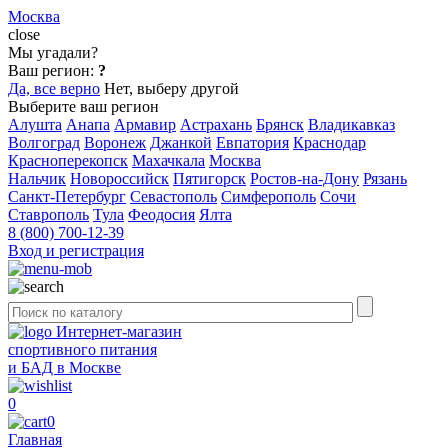
Москва
close
Мы угадали?
Ваш регион:
?
Да, все верно
Нет, выберу другой
Выберите ваш регион
Алушта
Анапа
Армавир
Астрахань
Брянск
Владикавказ
Волгоград
Воронеж
Джанкой
Евпатория
Краснодар
Красноперекопск
Махачкала
Москва
Нальчик
Новороссийск
Пятигорск
Ростов-на-Дону
Рязань
Санкт-Петербург
Севастополь
Симферополь
Сочи
Ставрополь
Тула
Феодосия
Ялта
8 (800) 700-12-39
Вход и регистрация
Интернет-магазин
спортивного питания
и БАД в Москве
0
0
Главная