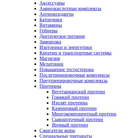
Аксессуары
Аминокислотные комплексы
Антиоксиданты
Батончики
Витамины
Гейнеры
Диетическое питание
Заморозка
Изотоники и энергетики
Креатин и транспортные системы
Магнезия
Мелатонин
Повышение тестостерона
Послетренировочные комплексы
Предтренировочные комплексы
Протеины
Вегетарианский протеин
Говяжий протеин
Изолят протеина
Казеиновый протеин
Многокомпонентный протеин
Сывороточный протеин
Яичный протеин
Сжигатели жира
Специальные препараты