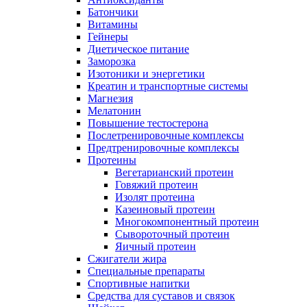
Батончики
Витамины
Гейнеры
Диетическое питание
Заморозка
Изотоники и энергетики
Креатин и транспортные системы
Магнезия
Мелатонин
Повышение тестостерона
Послетренировочные комплексы
Предтренировочные комплексы
Протеины
Вегетарианский протеин
Говяжий протеин
Изолят протеина
Казеиновый протеин
Многокомпонентный протеин
Сывороточный протеин
Яичный протеин
Сжигатели жира
Специальные препараты
Спортивные напитки
Средства для суставов и связок