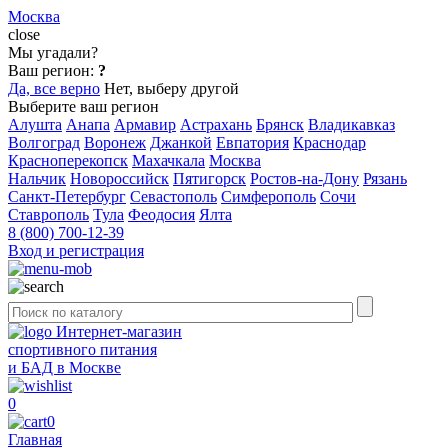
Москва
close
Мы угадали?
Ваш регион:
?
Да, все верно
Нет, выберу другой
Выберите ваш регион
Алушта
Анапа
Армавир
Астрахань
Брянск
Владикавказ
Волгоград
Воронеж
Джанкой
Евпатория
Краснодар
Красноперекопск
Махачкала
Москва
Нальчик
Новороссийск
Пятигорск
Ростов-на-Дону
Рязань
Санкт-Петербург
Севастополь
Симферополь
Сочи
Ставрополь
Тула
Феодосия
Ялта
8 (800) 700-12-39
Вход и регистрация
Интернет-магазин
спортивного питания
и БАД в Москве
0
0
Главная