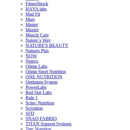
FitnesShock
HAYA labs
Mad Fit
Mars
Master
Maxler
Muscle Care
Nature`s Way
NATURE'S BEAUTY
Natures Plus
NOW
Nutrex
Olimp Labs
Olimp Sport Nutrition
ONE NUTRITION
Optimum System
PowerLabs
Red Star Labs
Rule 1
Scitec Nutrition
Scivation
SFD
SNAQ FABRIQ
TITAN Support Systems
Trec Nutrition