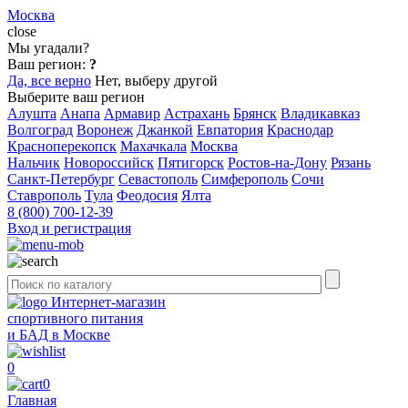
Москва
close
Мы угадали?
Ваш регион:
?
Да, все верно
Нет, выберу другой
Выберите ваш регион
Алушта
Анапа
Армавир
Астрахань
Брянск
Владикавказ
Волгоград
Воронеж
Джанкой
Евпатория
Краснодар
Красноперекопск
Махачкала
Москва
Нальчик
Новороссийск
Пятигорск
Ростов-на-Дону
Рязань
Санкт-Петербург
Севастополь
Симферополь
Сочи
Ставрополь
Тула
Феодосия
Ялта
8 (800) 700-12-39
Вход и регистрация
Интернет-магазин
спортивного питания
и БАД в Москве
0
0
Главная