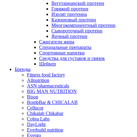
Вегетарианский протеин
Говяжий протеин
Изолят протеина
Казеиновый протеин
Многокомпонентный протеин
Сывороточный протеин
Яичный протеин
Сжигатели жира
Специальные препараты
Спортивные напитки
Средства для суставов и связок
Шейкер
Бренды
Fitness food factory
Allnutrition
ASN pharmaceuticals
BIG MAN NUTRITION
Bison
BombBar & CHICALAB
Cellucor
Chikalab Chikabar
Cobra Labs
DayLight
Everbuild nutrition
Evergo