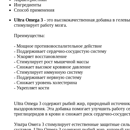
Ингредиенты
Способ применения
Ultra Omega 3
- это высококачественная добавка в гел
стимулирует работу мозга.
Преимущества:
- Мощное противовоспалительное действие
- Поддерживает сердечно-сосудистую систему
- Ускоряет восстановление
- Стимулирует рост мышечной массы
- Снижает высокое кровяное давление
- Стимулирует иммунную систему
- Поддерживает нервную систему
- Снижает уровень холестерина
- Укрепляет кости
Ultra Omega 3 содержит рыбий жир, природный источник
выздоровления. Эта добавка помогает улучшить работу се
триглицеридов в крови и снижает риск сердечно-сосуди
Ультра Омега 3 стимулирует естественные защитные силы
суставов. Ultra Omega 3 содержит рыбий жир, который у