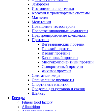
Заморозка
Изотоники и энергетики
Креатин и транспортные системы
Магнезия
Мелатонин
Повышение тестостерона
Послетренировочные комплексы
Предтренировочные комплексы
Протеины
Вегетарианский протеин
Говяжий протеин
Изолят протеина
Казеиновый протеин
Многокомпонентный протеин
Сывороточный протеин
Яичный протеин
Сжигатели жира
Специальные препараты
Спортивные напитки
Средства для суставов и связок
Шейкер
Бренды
Fitness food factory
Allnutrition