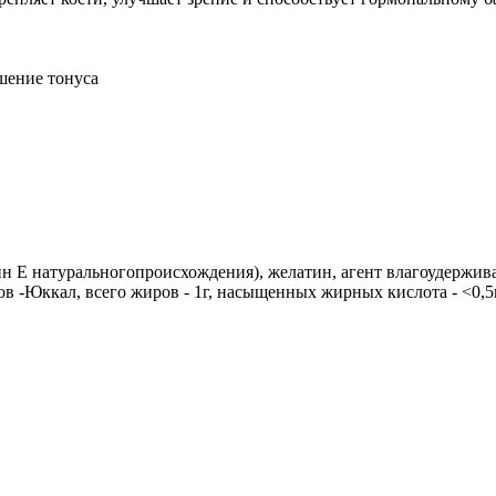
шение тонуса
ин Е натуральногопроисхождения), желатин, агент влагоудержи
в -Юккал, всего жиров - 1г, насыщенных жирных кислота - <0,5