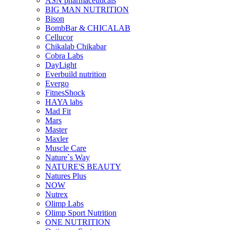
ASN pharmaceuticals
BIG MAN NUTRITION
Bison
BombBar & CHICALAB
Cellucor
Chikalab Chikabar
Cobra Labs
DayLight
Everbuild nutrition
Evergo
FitnesShock
HAYA labs
Mad Fit
Mars
Master
Maxler
Muscle Care
Nature`s Way
NATURE'S BEAUTY
Natures Plus
NOW
Nutrex
Olimp Labs
Olimp Sport Nutrition
ONE NUTRITION