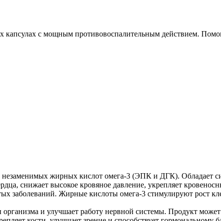
евых капсулах с мощным противовоспалительным действием. Пом
 незаменимых жирных кислот омега-3 (ЭПК и ДГК). Обладает с
рдца, снижает высокое кровяное давление, укрепляет кровеносн
стых заболеваний. Жирные кислоты омега-3 стимулируют рост 
 организма и улучшает работу нервной системы. Продукт может
крепляет кости, улучшает зрение и способствует гормональному