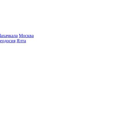
ахачкала
Москва
еодосия
Ялта