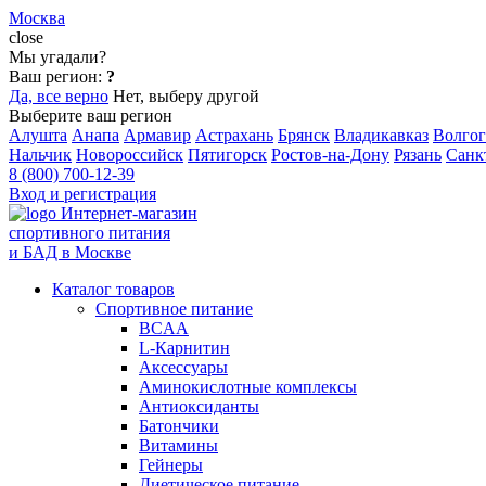
Москва
close
Мы угадали?
Ваш регион:
?
Да, все верно
Нет, выберу другой
Выберите ваш регион
Алушта
Анапа
Армавир
Астрахань
Брянск
Владикавказ
Волгог
Нальчик
Новороссийск
Пятигорск
Ростов-на-Дону
Рязань
Санк
8 (800) 700-12-39
Вход и регистрация
Интернет-магазин
спортивного питания
и БАД в Москве
Каталог товаров
Спортивное питание
BCAA
L-Карнитин
Аксессуары
Аминокислотные комплексы
Антиоксиданты
Батончики
Витамины
Гейнеры
Диетическое питание