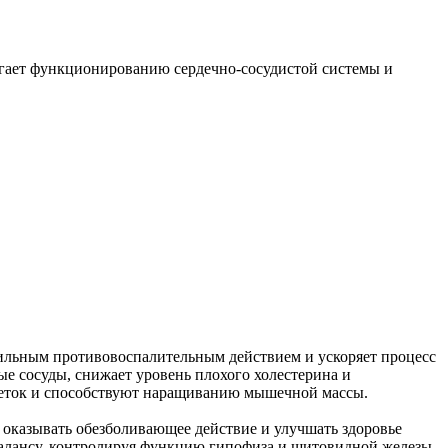
огает функционированию сердечно-сосудистой системы и
ильным противовоспалительным действием и ускоряет процесс
ые сосуды, снижает уровень плохого холестерина и
клеток и способствуют наращиванию мышечной массы.
 оказывать обезболивающее действие и улучшать здоровье
 балансу, контролируя функцию гипофиза и щитовидной железы.