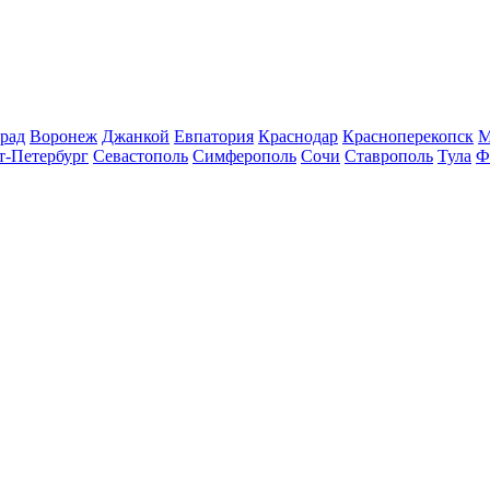
рад
Воронеж
Джанкой
Евпатория
Краснодар
Красноперекопск
М
т-Петербург
Севастополь
Симферополь
Сочи
Ставрополь
Тула
Ф