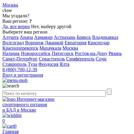
Москва
close
Мы угадали?
Ваш регион:
?
Да, все верно
Нет, выберу другой
Выберите ваш регион
Алушта
Анапа
Армавир
Астрахань
Брянск
Владикавказ
Волгоград
Воронеж
Джанкой
Евпатория
Краснодар
Красноперекопск
Махачкала
Москва
Нальчик
Новороссийск
Пятигорск
Ростов-на-Дону
Рязань
Санкт-Петербург
Севастополь
Симферополь
Сочи
Ставрополь
Тула
Феодосия
Ялта
8 (800) 700-12-39
Вход и регистрация
Интернет-магазин
спортивного питания
и БАД в Москве
0
0
Главная