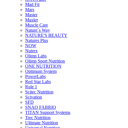
Mad Fit
Mars
Master
Maxler
Muscle Care
Nature`s Way
NATURE'S BEAUTY
Natures Plus
NOW
Nutrex
Olimp Labs
Olimp Sport Nutrition
ONE NUTRITION
Optimum System
PowerLabs
Red Star Labs
Rule 1
Scitec Nutrition
Scivation
SFD
SNAQ FABRIQ
TITAN Support Systems
Trec Nutrition
Ultimate Nutrition
Universal Nutrition