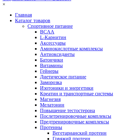
×
Главная
Каталог товаров
Спортивное питание
BCAA
L-Карнитин
Аксессуары
Аминокислотные комплексы
Антиоксиданты
Батончики
Витамины
Гейнеры
Диетическое питание
Заморозка
Изотоники и энергетики
Креатин и транспортные системы
Магнезия
Мелатонин
Повышение тестостерона
Послетренировочные комплексы
Предтренировочные комплексы
Протеины
Вегетарианский протеин
Говяжий протеин