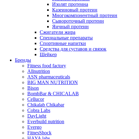
Изолят протеина
Казеиновый протеин
Многокомпонентный протеин
Сывороточный протеин
Яичный протеин
Сжигатели жира
Специальные препараты
Спортивные напитки
Средства для суставов и связок
Шейкер
Бренды
Fitness food factory
Allnutrition
ASN pharmaceuticals
BIG MAN NUTRITION
Bison
BombBar & CHICALAB
Cellucor
Chikalab Chikabar
Cobra Labs
DayLight
Everbuild nutrition
Evergo
FitnesShock
HAYA labs